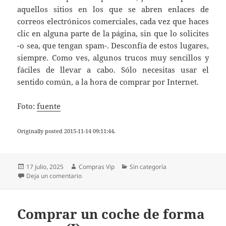
aquellos sitios en los que se abren enlaces de
correos electrónicos comerciales, cada vez que haces
clic en alguna parte de la página, sin que lo solicites
-o sea, que tengan spam-. Desconfía de estos lugares,
siempre. Como ves, algunos trucos muy sencillos y
fáciles de llevar a cabo. Sólo necesitas usar el
sentido común, a la hora de comprar por Internet.
Foto:
fuente
Originally posted 2015-11-14 09:11:44.
Publicado
Autor
Categorías
17 julio, 2025
Compras Vip
Sin categoría
el
en Hacer compras seguras en Internet (IV)
Deja un comentario
Comprar un coche de forma