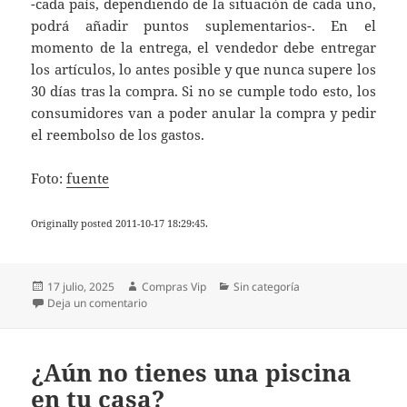
-cada país, dependiendo de la situación de cada uno,
podrá añadir puntos suplementarios-. En el
momento de la entrega, el vendedor debe entregar
los artículos, lo antes posible y que nunca supere los
30 días tras la compra. Si no se cumple todo esto, los
consumidores van a poder anular la compra y pedir
el reembolso de los gastos.
Foto:
fuente
Originally posted 2011-10-17 18:29:45.
Publicado
Autor
Categorías
17 julio, 2025
Compras Vip
Sin categoría
el
en La Unión Europea apoya que podamos devolver a
Deja un comentario
¿Aún no tienes una piscina
en tu casa?