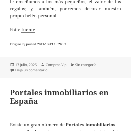
le enseñamos a los más pequeños, el valor de los
regalos; y, también, podremos decorar nuestro
propio belén personal.
Foto:
fuente
Originally posted 2011-10-13 15:26:53.
Publicado
Autor
Categorías
17 julio, 2025
Compras Vip
Sin categoría
el
en Los presentes de los Reyes Magos
Deja un comentario
Portales inmobiliarios en
España
Existe un gran número de
Portales inmobiliarios