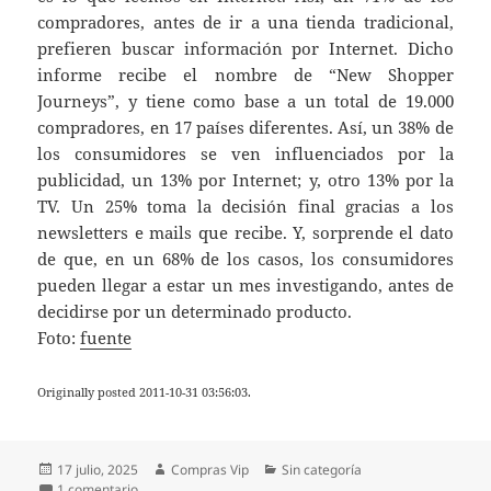
compradores, antes de ir a una tienda tradicional,
prefieren buscar información por Internet. Dicho
informe recibe el nombre de “New Shopper
Journeys”, y tiene como base a un total de 19.000
compradores, en 17 países diferentes. Así, un 38% de
los consumidores se ven influenciados por la
publicidad, un 13% por Internet; y, otro 13% por la
TV. Un 25% toma la decisión final gracias a los
newsletters e mails que recibe. Y, sorprende el dato
de que, en un 68% de los casos, los consumidores
pueden llegar a estar un mes investigando, antes de
decidirse por un determinado producto.
Foto:
fuente
Originally posted 2011-10-31 03:56:03.
Publicado
Autor
Categorías
17 julio, 2025
Compras Vip
Sin categoría
el
en Los compradores de tecnología se informan en Interne
1 comentario