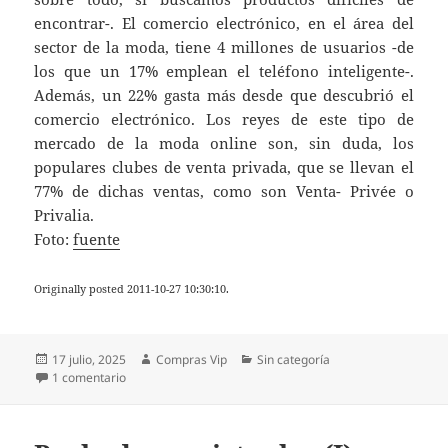
encontrar-. El comercio electrónico, en el área del
sector de la moda, tiene 4 millones de usuarios -de
los que un 17% emplean el teléfono inteligente-.
Además, un 22% gasta más desde que descubrió el
comercio electrónico. Los reyes de este tipo de
mercado de la moda online son, sin duda, los
populares clubes de venta privada, que se llevan el
77% de dichas ventas, como son Venta- Privée o
Privalia.
Foto:
fuente
Originally posted 2011-10-27 10:30:10.
Publicado
Autor
Categorías
17 julio, 2025
Compras Vip
Sin categoría
el
en El 42% de los internautas de España compran moda, po
1 comentario