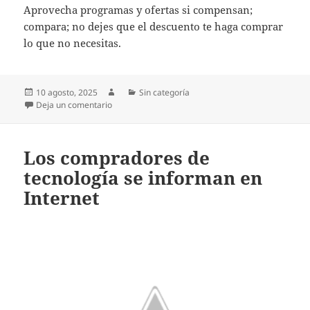
Aprovecha programas y ofertas si compensan;
compara; no dejes que el descuento te haga comprar
lo que no necesitas.
Publicado
Autor
Categorías
10 agosto, 2025
Sin categoría
el
en Cómo aprovechar ofertas VIP
Deja un comentario
Los compradores de
tecnología se informan en
Internet