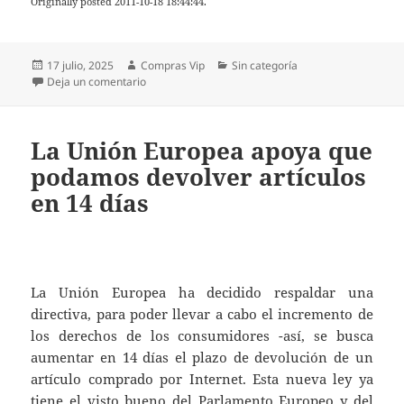
Originally posted 2011-10-18 18:44:44.
Publicado
Autor
Categorías
17 julio, 2025
Compras Vip
Sin categoría
el
en Comprar un coche de forma segura (I)
Deja un comentario
La Unión Europea apoya que
podamos devolver artículos
en 14 días
La Unión Europea ha decidido respaldar una
directiva, para poder llevar a cabo el incremento de
los derechos de los consumidores -así, se busca
aumentar en 14 días el plazo de devolución de un
artículo comprado por Internet. Esta nueva ley ya
tiene el visto bueno del Parlamento Europeo y del