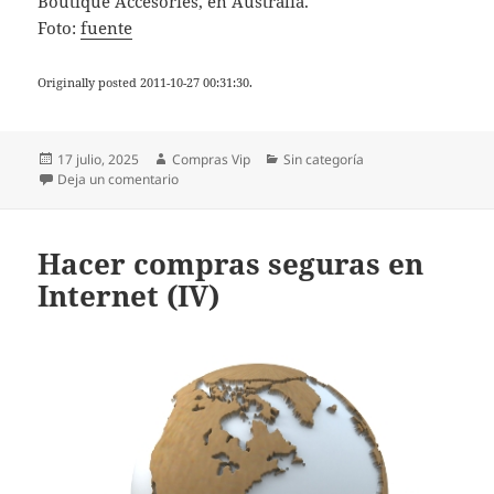
Boutique Accesories, en Australia.
Foto:
fuente
Originally posted 2011-10-27 00:31:30.
Publicado
Autor
Categorías
17 julio, 2025
Compras Vip
Sin categoría
el
en Probadores virtuales (I)
Deja un comentario
Hacer compras seguras en
Internet (IV)