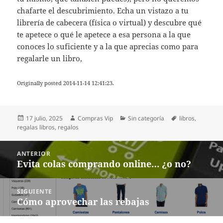
chafarte el descubrimiento. Echa un vistazo a tu
librería de cabecera (física o virtual) y descubre qué
te apetece o qué le apetece a esa persona a la que
conoces lo suficiente y a la que aprecias como para
regalarle un libro,
Originally posted 2014-11-14 12:41:23.
Publicado
Autor
Categorías
Etiquetas
17 julio, 2025
Compras Vip
Sin categoría
libros
,
el
regalas libros
,
regalos
Navegación
ANTERIOR
de
Evita colas comprando online… ¿o no?
Entrada
entradas
anterior:
SIGUIENTE
Cómo aprovechar las rebajas
Entrada
siguiente: