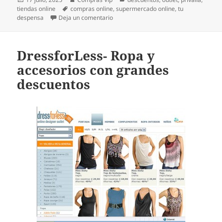
el
Etiquetas
tiendas online
compras online
,
supermercado online
,
tu
en Tu Despensa- Supermercado Fresco
despensa
Deja un comentario
DressforLess- Ropa y
accesorios con grandes
descuentos