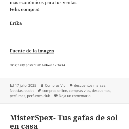
más económicos para tus ventas.
Feliz compra!
Erika
Fuente de la imagen
Originally posted 2011-06-28 12:34:44.
Publicado
Autor
Categorías
17 julio, 2025
Compras Vip
descuentos marcas
,
el
Etiquetas
Noticias
,
outlet
compras online
,
compras vips
,
descuentos
,
en El Club del perfume-
perfumes
,
perfumes club
Deja un comentario
MisterSpex- Tus gafas de sol
en casa