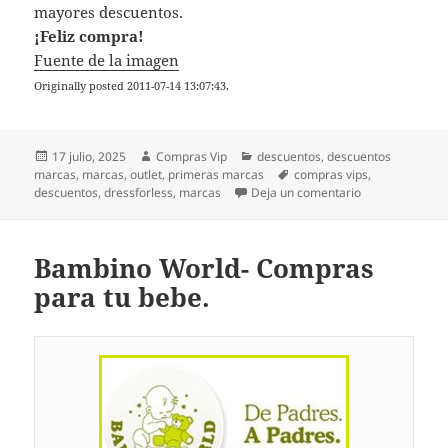
mayores descuentos.
¡Feliz compra!
Fuente de la imagen
Originally posted 2011-07-14 13:07:43.
Publicado
Autor
Categorías
17 julio, 2025
Compras Vip
descuentos
,
descuentos
el
Etiquetas
marcas
,
marcas
,
outlet
,
primeras marcas
compras vips
,
en DressforLes
descuentos
,
dressforless
,
marcas
Deja un comentario
Bambino World- Compras
para tu bebe.