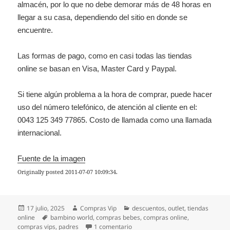
almacén, por lo que no debe demorar más de 48 horas en
llegar a su casa, dependiendo del sitio en donde se
encuentre.
Las formas de pago, como en casi todas las tiendas
online se basan en Visa, Master Card y Paypal.
Si tiene algún problema a la hora de comprar, puede hacer
uso del número telefónico, de atención al cliente en el:
0043 125 349 77865. Costo de llamada como una llamada
internacional.
Fuente de la imagen
Originally posted 2011-07-07 10:09:34.
Publicado
Autor
Categorías
17 julio, 2025
Compras Vip
descuentos
,
outlet
,
tiendas
el
Etiquetas
online
bambino world
,
compras bebes
,
compras online
,
en Bambino World- Compras para 
compras vips
,
padres
1 comentario