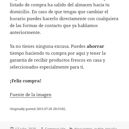
listado de compra ha salido del almacen hacía tu
domicilio. En caso de que tengas que cambiar el
horario puedes hacerlo directamente con cualquiera
de las formas de contacto que ya hablamos
anteriormente.
Ya no tienes ninguna excusa. Puedes
ahorrar
tiempo haciendo tu compra por aquí y tener la
garantía de recibir productos frescos en casa y
seleccionados especialmente para ti.
¡Feliz compra!
Fuente de la imagen
Originally posted 2011-07-28 20:15:02.
Publicado
Autor
Categorías
17 julio, 2025
Compras Vip
descuentos
,
outlet
,
privalia
,