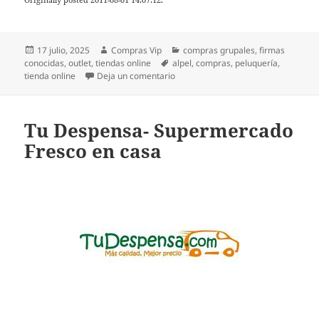
Publicado
Autor
Categorías
17 julio, 2025
Compras Vip
compras grupales
,
firmas
el
Etiquetas
conocidas
,
outlet
,
tiendas online
alpel
,
compras
,
peluquería
,
en Alpel- Productos de peluquería e
tienda online
Deja un comentario
Tu Despensa- Supermercado
Fresco en casa