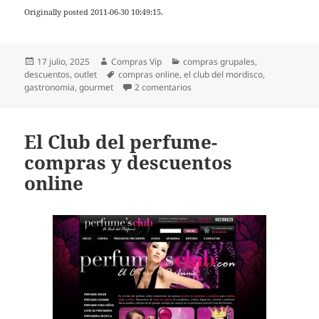
Originally posted 2011-06-30 10:49:15.
Publicado
Autor
Categorías
17 julio, 2025
Compras Vip
compras grupales
,
el
Etiquetas
descuentos
,
outlet
compras online
,
el club del mordisco
,
en El Club del Mordisco- Compr
gastronomia
,
gourmet
2 comentarios
El Club del perfume-
compras y descuentos
online