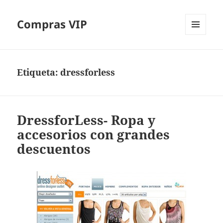
Compras VIP
MENÚ
Y
WIDGETS
Etiqueta:
dressforless
DressforLess- Ropa y
accesorios con grandes
descuentos