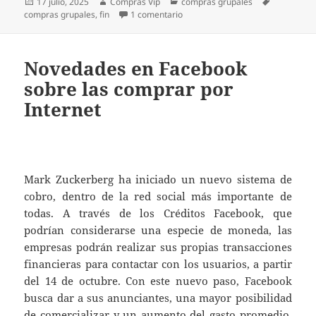
Publicado
Autor
Categorías
Etiquetas
17 julio, 2025
Compras Vip
compras grupales
el
en El fin de las compras grupales
compras grupales
,
fin
1 comentario
Novedades en Facebook
sobre las comprar por
Internet
Mark Zuckerberg ha iniciado un nuevo sistema de
cobro, dentro de la red social más importante de
todas. A través de los Créditos Facebook, que
podrían considerarse una especie de moneda, las
empresas podrán realizar sus propias transacciones
financieras para contactar con los usuarios, a partir
del 14 de octubre. Con este nuevo paso, Facebook
busca dar a sus anunciantes, una mayor posibilidad
de comercializar y un aumento del gasto promedio,