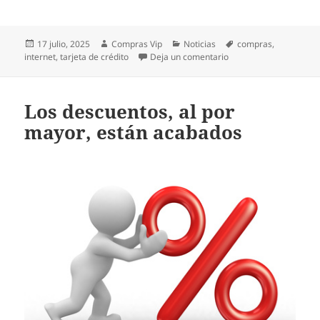
Publicado
Autor
Categorías
Etiquetas
17 julio, 2025
Compras Vip
Noticias
compras
,
el
en El 70% de las compra
internet
,
tarjeta de crédito
Deja un comentario
Los descuentos, al por
mayor, están acabados