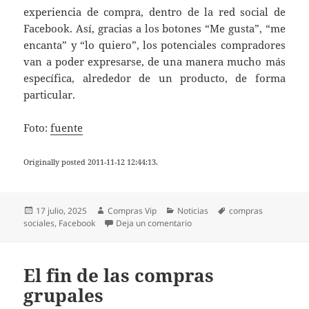
experiencia de compra, dentro de la red social de
Facebook. Así, gracias a los botones “Me gusta”, “me
encanta” y “lo quiero”, los potenciales compradores
van a poder expresarse, de una manera mucho más
específica, alrededor de un producto, de forma
particular.
Foto:
fuente
Originally posted 2011-11-12 12:44:13.
Publicado
Autor
Categorías
Etiquetas
17 julio, 2025
Compras Vip
Noticias
compras
el
en 5 razones por las que las 
sociales
,
Facebook
Deja un comentario
El fin de las compras
grupales