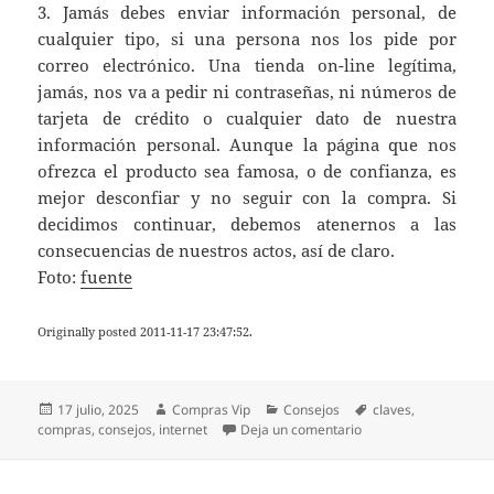
3. Jamás debes enviar información personal, de
cualquier tipo, si una persona nos los pide por
correo electrónico. Una tienda on-line legítima,
jamás, nos va a pedir ni contraseñas, ni números de
tarjeta de crédito o cualquier dato de nuestra
información personal. Aunque la página que nos
ofrezca el producto sea famosa, o de confianza, es
mejor desconfiar y no seguir con la compra. Si
decidimos continuar, debemos atenernos a las
consecuencias de nuestros actos, así de claro.
Foto:
fuente
Originally posted 2011-11-17 23:47:52.
Publicado
Autor
Categorías
Etiquetas
17 julio, 2025
Compras Vip
Consejos
claves
,
el
en Consejos claves en
compras
,
consejos
,
internet
Deja un comentario