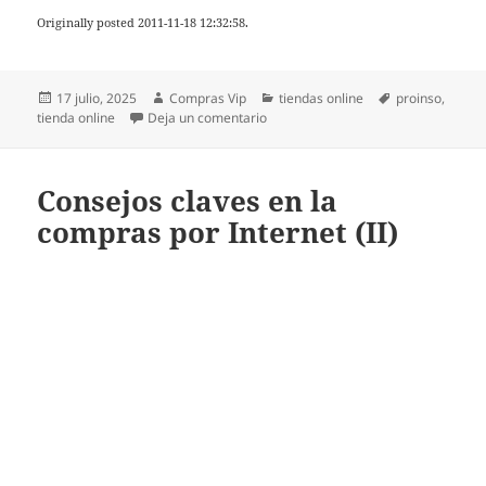
Originally posted 2011-11-18 12:32:58.
Publicado
Autor
Categorías
Etiquetas
17 julio, 2025
Compras Vip
tiendas online
proinso
,
el
en Proinsa y su tienda online de mate
tienda online
Deja un comentario
Consejos claves en la
compras por Internet (II)