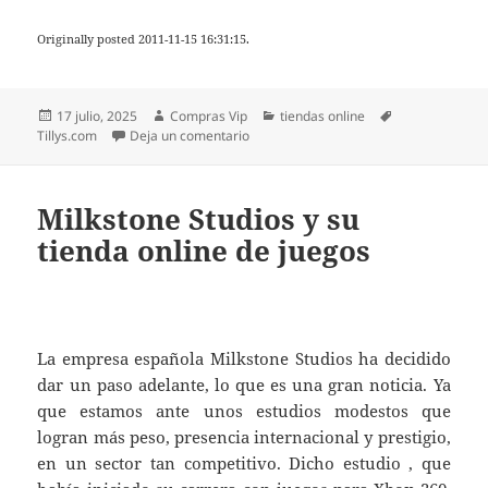
Originally posted 2011-11-15 16:31:15.
Publicado
Autor
Categorías
Etiquetas
17 julio, 2025
Compras Vip
tiendas online
el
en Tillys.com
Tillys.com
Deja un comentario
Milkstone Studios y su
tienda online de juegos
La empresa española Milkstone Studios ha decidido
dar un paso adelante, lo que es una gran noticia. Ya
que estamos ante unos estudios modestos que
logran más peso, presencia internacional y prestigio,
en un sector tan competitivo. Dicho estudio , que