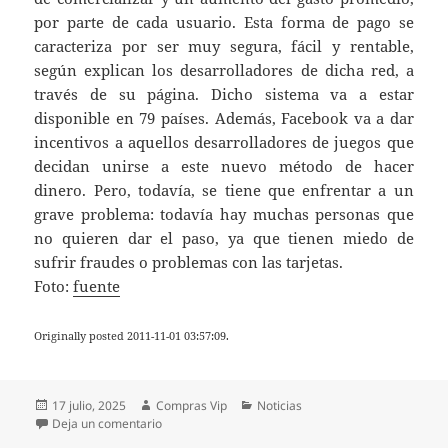
por parte de cada usuario. Esta forma de pago se
caracteriza por ser muy segura, fácil y rentable,
según explican los desarrolladores de dicha red, a
través de su página. Dicho sistema va a estar
disponible en 79 países. Además, Facebook va a dar
incentivos a aquellos desarrolladores de juegos que
decidan unirse a este nuevo método de hacer
dinero. Pero, todavía, se tiene que enfrentar a un
grave problema: todavía hay muchas personas que
no quieren dar el paso, ya que tienen miedo de
sufrir fraudes o problemas con las tarjetas.
Foto:
fuente
Originally posted 2011-11-01 03:57:09.
Publicado
Autor
Categorías
17 julio, 2025
Compras Vip
Noticias
el
en Novedades en Facebook sobre las comprar por I
Deja un comentario