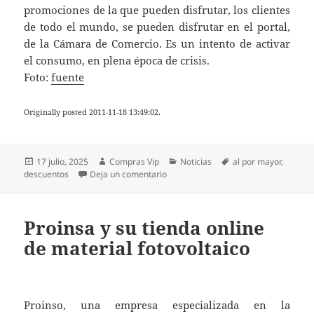
promociones de la que pueden disfrutar, los clientes
de todo el mundo, se pueden disfrutar en el portal,
de la Cámara de Comercio. Es un intento de activar
el consumo, en plena época de crisis.
Foto:
fuente
Originally posted 2011-11-18 13:49:02.
Publicado
Autor
Categorías
Etiquetas
17 julio, 2025
Compras Vip
Noticias
al por mayor
,
el
en Los descuentos, al por mayor, est
descuentos
Deja un comentario
Proinsa y su tienda online
de material fotovoltaico
Proinso, una empresa especializada en la