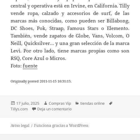
central y operativa está en Irvine, en California. Tilly
vende ropa, calzado y accesorios de surf, de las
marcas más conocidas, como pueden ser Billabong,
DC Shoes, Pok, Straap, Famous Stars o Elemento.
También, vende zapatos de Globe, Vans, Volcom, O
´Neill, Quicksilver… y una gran selección de la marca
Levi. Por otro lado, tiene marcas propias como son
RSQ, Core Azul o Micros.
Foto:
fuente
Originally posted 2011-11-15 16:31:15.
Publicado
Autor
Categorías
Etiquetas
17 julio, 2025
Compras Vip
tiendas online
el
en Tillys.com
Tillys.com
Deja un comentario
Aviso legal
Funciona gracias a WordPress