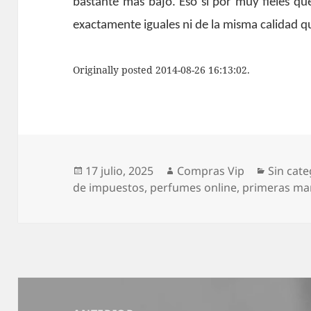
bastante más bajo. Eso si por muy fieles qu
exactamente iguales ni de la misma calidad q
Originally posted 2014-08-26 16:13:02.
Publicado
Autor
Categor
17 julio, 2025
Compras Vip
Sin cate
el
de impuestos
,
perfumes online
,
primeras ma
Navegación
de