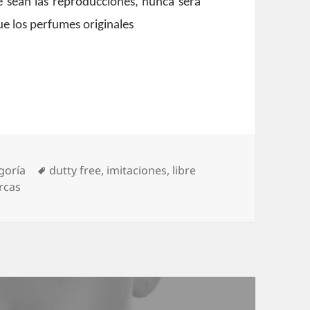
e sean las reproducciones, nunca será
ue los perfumes originales
ías
Etiquetas
goría
dutty free
,
imitaciones
,
libre
rcas