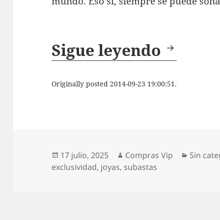
mundo. Eso sí, siempre se puede soña
Las jo
Sigue leyendo
Originally posted 2014-09-23 19:00:51.
Publicado
Autor
Categor
17 julio, 2025
Compras Vip
Sin cate
el
exclusividad
,
joyas
,
subastas