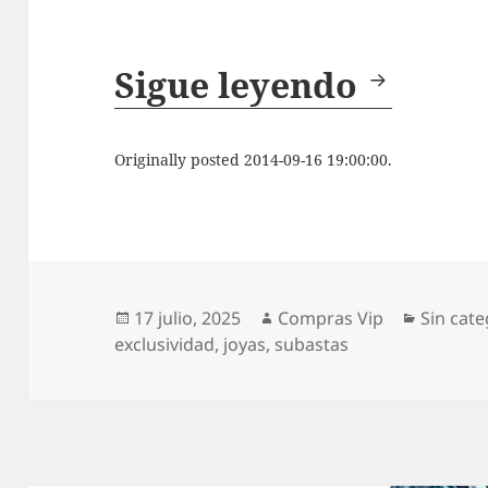
Las jo
Sigue leyendo
Originally posted 2014-09-16 19:00:00.
Publicado
Autor
Categor
17 julio, 2025
Compras Vip
Sin cate
el
exclusividad
,
joyas
,
subastas