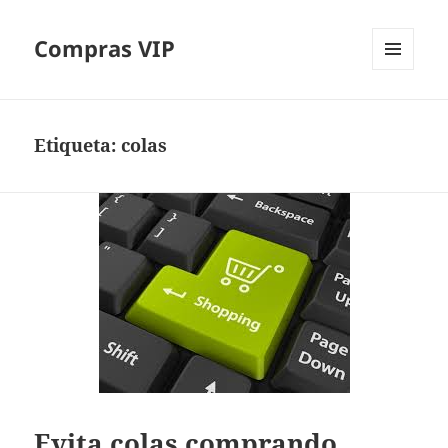
Compras VIP
MENÚ
Y
WIDGETS
Etiqueta:
colas
Evita colas comprando