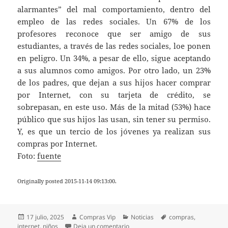
alarmantes” del mal comportamiento, dentro del
empleo de las redes sociales. Un 67% de los
profesores reconoce que ser amigo de sus
estudiantes, a través de las redes sociales, loe ponen
en peligro. Un 34%, a pesar de ello, sigue aceptando
a sus alumnos como amigos. Por otro lado, un 23%
de los padres, que dejan a sus hijos hacer comprar
por Internet, con su tarjeta de crédito, se
sobrepasan, en este uso. Más de la mitad (53%) hace
público que sus hijos las usan, sin tener su permiso.
Y, es que un tercio de los jóvenes ya realizan sus
compras por Internet.
Foto:
fuente
Originally posted 2015-11-14 09:13:00.
Publicado
Autor
Categorías
Etiquetas
17 julio, 2025
Compras Vip
Noticias
compras
,
el
en El 53% de los padres admiten qu
internet
,
niños
Deja un comentario