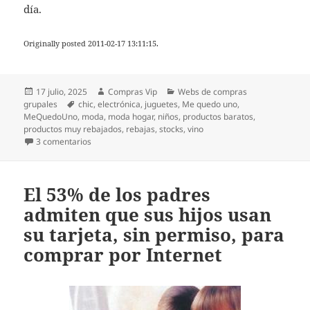
día.
Originally posted 2011-02-17 13:11:15.
Publicado
Autor
Categorías
17 julio, 2025
Compras Vip
Webs de compras
el
Etiquetas
grupales
chic
,
electrónica
,
juguetes
,
Me quedo uno
,
MeQuedoUno
,
moda
,
moda hogar
,
niños
,
productos baratos
,
productos muy rebajados
,
rebajas
,
stocks
,
vino
en Me quedo uno
3 comentarios
El 53% de los padres
admiten que sus hijos usan
su tarjeta, sin permiso, para
comprar por Internet