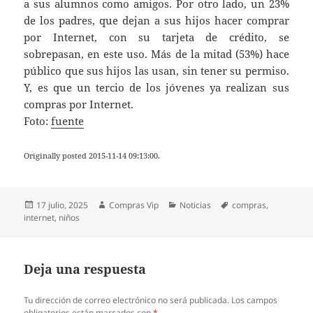
a sus alumnos como amigos. Por otro lado, un 23%
de los padres, que dejan a sus hijos hacer comprar
por Internet, con su tarjeta de crédito, se
sobrepasan, en este uso. Más de la mitad (53%) hace
público que sus hijos las usan, sin tener su permiso.
Y, es que un tercio de los jóvenes ya realizan sus
compras por Internet.
Foto:
fuente
Originally posted 2015-11-14 09:13:00.
Publicado
Autor
Categorías
Etiquetas
17 julio, 2025
Compras Vip
Noticias
compras
,
el
internet
,
niños
Deja una respuesta
Tu dirección de correo electrónico no será publicada.
Los campos
obligatorios están marcados con
*