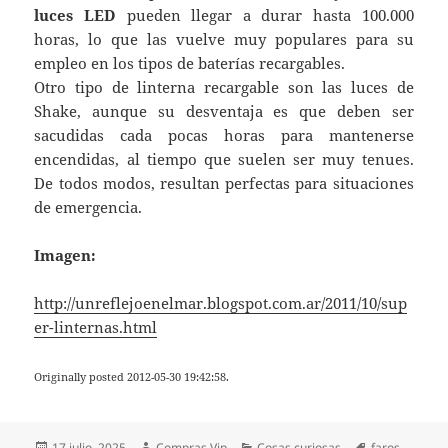
luces LED
pueden llegar a durar hasta 100.000
horas, lo que las vuelve muy populares para su
empleo en los tipos de baterías recargables.
Otro tipo de linterna recargable son las luces de
Shake, aunque su desventaja es que deben ser
sacudidas cada pocas horas para mantenerse
encendidas, al tiempo que suelen ser muy tenues.
De todos modos, resultan perfectas para situaciones
de emergencia.
Imagen:
http://unreflejoenelmar.blogspot.com.ar/2011/10/sup
er-linternas.html
Originally posted 2012-05-30 19:42:58.
Publicado
Autor
Categorías
Etiquetas
17 julio, 2025
Compras Vip
Cosas curiosas
faros
,