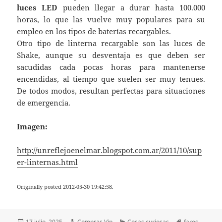
luces LED
pueden llegar a durar hasta 100.000
horas, lo que las vuelve muy populares para su
empleo en los tipos de baterías recargables.
Otro tipo de linterna recargable son las luces de
Shake, aunque su desventaja es que deben ser
sacudidas cada pocas horas para mantenerse
encendidas, al tiempo que suelen ser muy tenues.
De todos modos, resultan perfectas para situaciones
de emergencia.
Imagen:
http://unreflejoenelmar.blogspot.com.ar/2011/10/sup
er-linternas.html
Originally posted 2012-05-30 19:42:58.
Publicado
Autor
Categorías
Etiquetas
17 julio, 2025
Compras Vip
Cosas curiosas
faros
,