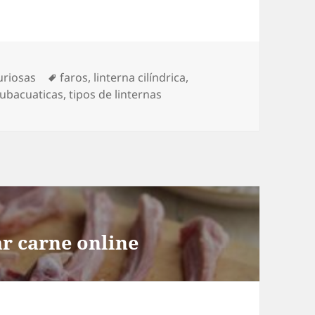
ías
Etiquetas
uriosas
faros
,
linterna cilíndrica
,
subacuaticas
,
tipos de linternas
r carne online