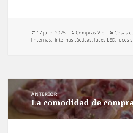
Publicado
Autor
Categor
17 julio, 2025
Compras Vip
Cosas c
el
linternas
,
linternas tácticas
,
luces LED
,
luces 
Navegación
de
ANTERIOR
La comodidad de compra
entradas
Entrada
anterior: