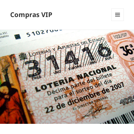
Compras VIP
MENÚ
Y
WIDGETS