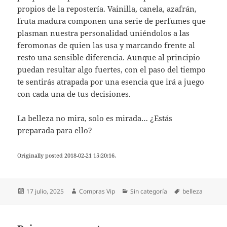
propios de la repostería. Vainilla, canela, azafrán,
fruta madura componen una serie de perfumes que
plasman nuestra personalidad uniéndolos a las
feromonas de quien las usa y marcando frente al
resto una sensible diferencia. Aunque al principio
puedan resultar algo fuertes, con el paso del tiempo
te sentirás atrapada por una esencia que irá a juego
con cada una de tus decisiones.
La belleza no mira, solo es mirada… ¿Estás
preparada para ello?
Originally posted 2018-02-21 15:20:16.
Publicado
Autor
Categorías
Etiquetas
17 julio, 2025
Compras Vip
Sin categoría
belleza
el