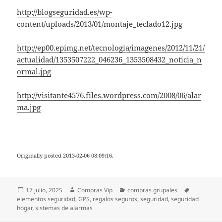
http://blogseguridad.es/wp-
content/uploads/2013/01/montaje_teclado12.jpg
http://ep00.epimg.net/tecnologia/imagenes/2012/11/21/
actualidad/1353507222_046236_1353508432_noticia_n
ormal.jpg
http://visitante4576.files.wordpress.com/2008/06/alar
ma.jpg
Originally posted 2013-02-06 08:09:16.
Publicado
Autor
Categorías
Etiquetas
17 julio, 2025
Compras Vip
compras grupales
el
elementos seguridad
,
GPS
,
regalos seguros
,
seguridad
,
seguridad
hogar
,
sistemas de alarmas