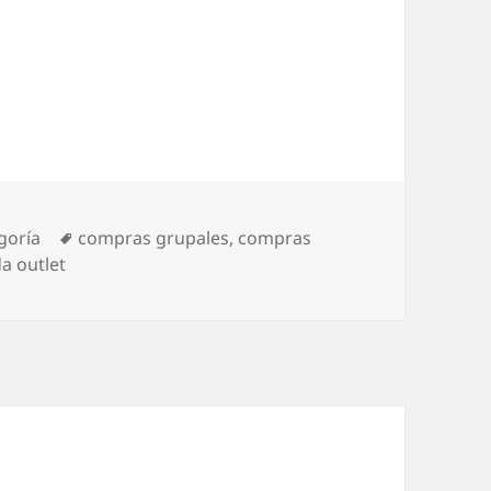
ías
Etiquetas
goría
compras grupales
,
compras
da outlet