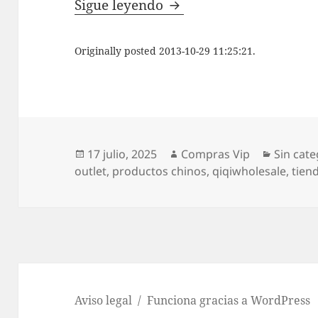
Desde China con amor
Sigue leyendo
Originally posted 2013-10-29 11:25:21.
Publicado
Autor
Categor
17 julio, 2025
Compras Vip
Sin cate
el
outlet
,
productos chinos
,
qiqiwholesale
,
tien
Aviso legal
Funciona gracias a WordPress