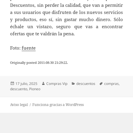
Descuentos, sin perder la calidad, que van a permitir
a sus usuarios que disfruten de los nuevos servicios
y productos, eso sí, sin gastar mucho dinero. Sólo
échale un vistazo, seguro que vas a encontrar
ofertas que te valdrán la pena.
Foto:
fuente
Originally posted 2011-08-30 21:29:22.
Publicado
Autor
Categorías
Etiquetas
17 julio, 2025
Compras Vip
descuentos
compras
,
el
descuento
,
Pioneo
Aviso legal
Funciona gracias a WordPress