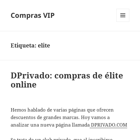
Compras VIP
MENÚ
Y
WIDGETS
Etiqueta:
elite
DPrivado: compras de élite
online
Hemos hablado de varias páginas que ofrecen
descuentos de grandes marcas. Hoy vamos a
analizar una nueva página llamada
DPRIVADO.COM
Se trata de un club privado, que al inscribirse