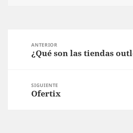
Navegación
de
ANTERIOR
¿Qué son las tiendas outl
entradas
Entrada
anterior:
SIGUIENTE
Ofertix
Entrada
siguiente: