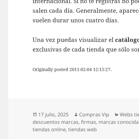
internacional. Si no te registras no p
salen cada día. Generalmente, aparec
suelen durar unos cuatro días.
Una vez puedas visualizar el
catálog
exclusivas de cada tienda que sólo son
Originally posted 2011-02-04 12:15:27.
Publicado
Autor
Categor
17 julio, 2025
Compras Vip
Webs ti
el
descuentos marcas
,
firmas
,
marcas conocida
tiendas online
,
tiendas web