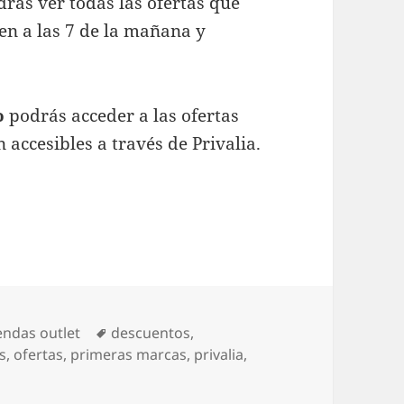
odrás ver todas las ofertas que
en a las 7 de la mañana y
o
podrás acceder a las ofertas
 accesibles a través de Privalia.
ías
Etiquetas
endas outlet
descuentos
,
s
,
ofertas
,
primeras marcas
,
privalia
,