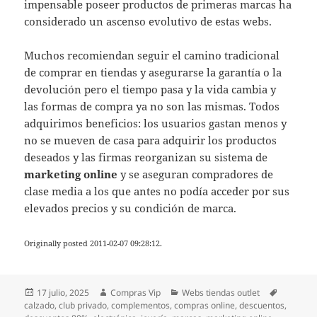
impensable poseer productos de primeras marcas ha
considerado un ascenso evolutivo de estas webs.
Muchos recomiendan seguir el camino tradicional
de comprar en tiendas y asegurarse la garantía o la
devolución pero el tiempo pasa y la vida cambia y
las formas de compra ya no son las mismas. Todos
adquirimos beneficios: los usuarios gastan menos y
no se mueven de casa para adquirir los productos
deseados y las firmas reorganizan su sistema de
marketing online
y se aseguran compradores de
clase media a los que antes no podía acceder por sus
elevados precios y su condición de marca.
Originally posted 2011-02-07 09:28:12.
Publicado
Autor
Categorías
Etiqueta
17 julio, 2025
Compras Vip
Webs tiendas outlet
el
calzado
,
club privado
,
complementos
,
compras online
,
descuentos
,