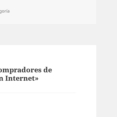
ías
goría
compradores de
n Internet»