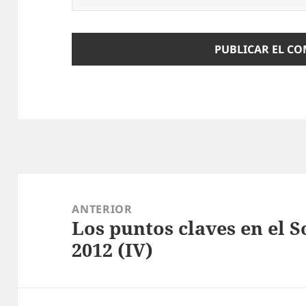
Navegación
de
ANTERIOR
Los puntos claves en el 
entradas
Entrada
2012 (IV)
anterior: