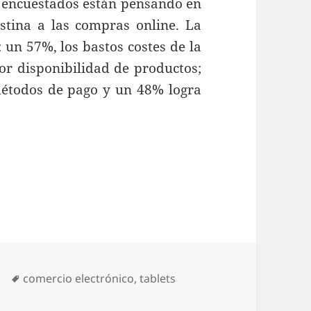
s encuestados están pensando en
stina a las compras online. La
un 57%, los bastos costes de la
r disponibilidad de productos;
métodos de pago y un 48% logra
ías
Etiquetas
comercio electrónico
,
tablets