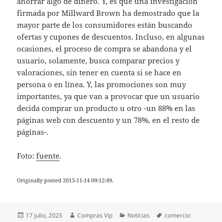
ahorrar algo de dinero. Y, es que una investigación
firmada por Millward Brown ha demostrado que la
mayor parte de los consumidores están buscando
ofertas y cupones de descuentos. Incluso, en algunas
ocasiones, el proceso de compra se abandona y el
usuario, solamente, busca comparar precios y
valoraciones, sin tener en cuenta si se hace en
persona o en línea. Y, las promociones son muy
importantes, ya que van a provocar que un usuario
decida comprar un producto u otro -un 88% en las
páginas web con descuento y un 78%, en el resto de
páginas-.
Foto:
fuente
.
Originally posted 2015-11-14 09:12:49.
Publicado
Autor
Categorías
Etiquetas
17 julio, 2025
Compras Vip
Noticias
comercio