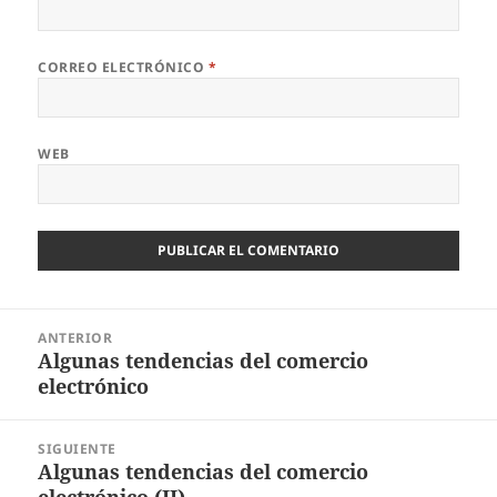
CORREO ELECTRÓNICO
*
WEB
Navegación
ANTERIOR
de
Algunas tendencias del comercio
Entrada
entradas
electrónico
anterior:
SIGUIENTE
Algunas tendencias del comercio
Entrada
electrónico (II)