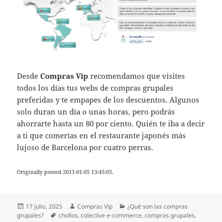
Desde
Compras Vip
recomendamos que visites
todos los días tus webs de compras grupales
preferidas y te empapes de los descuentos. Algunos
solo duran un día o unas horas, pero podrás
ahorrarte hasta un 80 por ciento. Quién te iba a decir
a ti que comerías en el restaurante japonés más
lujoso de Barcelona por cuatro perras.
Originally posted 2011-01-05 13:45:05.
Publicado
Autor
Categorías
17 julio, 2025
Compras Vip
¿Qué son las compras
el
Etiquetas
grupales?
chollos
,
colective e-commerce
,
compras grupales
,