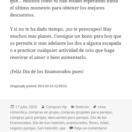
que… muchos como tú han estado esperando hasta
el último momento para obtener los mejores
descuentos.
Y si no te ha dado tiempo, ¡no te preocupes! Hay
muchos más planes. Consigue un bono para hoy que
os permita ir más adelante los dos a alguna escapada
o a practicar cualquier actividad de ocio que haga
reavivar el amor o bien aumentarlo.
¡Feliz Día de los Enamorados pues!
Originally posted 2011-02-14 12:59:53.
Publicado
Autor
Categorías
Etiquetas
17 julio, 2025
Compras Vip
Noticias
cena
el
romántica
,
compras en grupo
,
compras grupales para parejas
,
compras para parejas
,
descuentos para parejas
,
Día de los
Enamorados
,
Día de San Valentín
,
enamorados
,
flores
,
hotel
,
en San Valentín
regalos parejas
,
San Valentín
,
spa
Deja un comentario