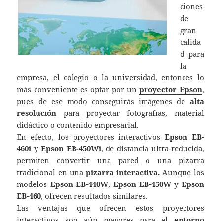
ciones
de
gran
calida
d para
la
empresa, el colegio o la universidad, entonces lo
más conveniente es optar por un
proyector Epson
,
pues de ese modo conseguirás imágenes de
alta
resolución
para proyectar fotografías, material
didáctico o contenido empresarial.
En efecto, los proyectores interactivos
Epson EB-
460i
y
Epson EB-450Wi
, de distancia ultra-reducida,
permiten convertir una pared o una pizarra
tradicional en una
pizarra interactiva.
Aunque los
modelos
Epson EB-440W
,
Epson EB-450W
y
Epson
EB-460
, ofrecen resultados similares.
Las ventajas que ofrecen estos proyectores
interactivos son aún mayores para el
entorno