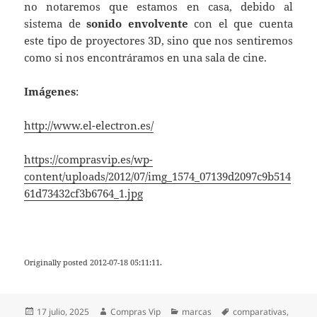
no notaremos que estamos en casa, debido al
sistema de
sonido envolvente
con el que cuenta
este tipo de proyectores 3D, sino que nos sentiremos
como si nos encontráramos en una sala de cine.
Imágenes
:
http://www.el-electron.es/
https://comprasvip.es/wp-
content/uploads/2012/07/img_1574_07139d2097c9b514
61d73432cf3b6764_1.jpg
Originally posted 2012-07-18 05:11:11.
Publicado
Autor
Categorías
Etiquetas
17 julio, 2025
Compras Vip
marcas
comparativas
,