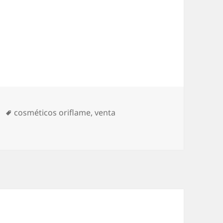
s de calidad online
ías
Etiquetas
cosméticos oriflame
,
venta