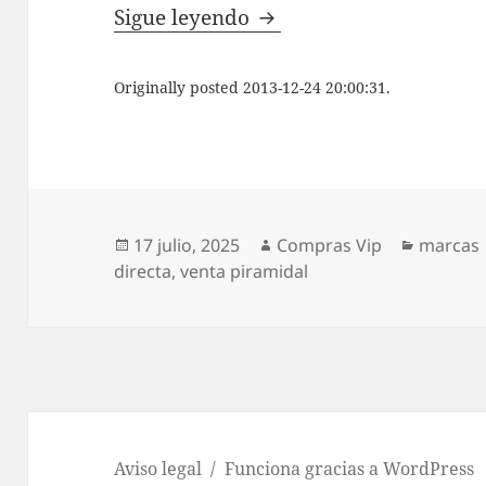
Oriflame, tus cosmético
Sigue leyendo
Originally posted 2013-12-24 20:00:31.
Publicado
Autor
Categor
17 julio, 2025
Compras Vip
marcas
el
directa
,
venta piramidal
Aviso legal
Funciona gracias a WordPress