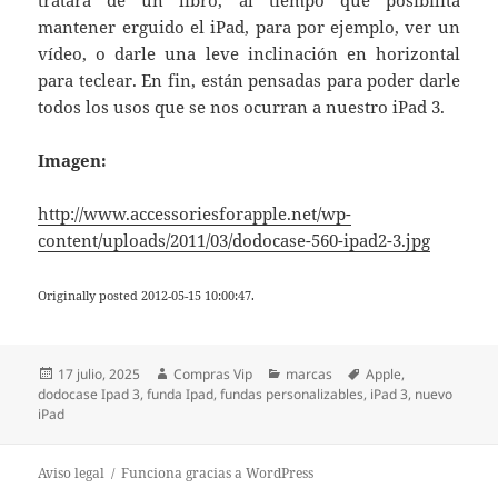
tratara de un libro, al tiempo que posibilita
mantener erguido el iPad, para por ejemplo, ver un
vídeo, o darle una leve inclinación en horizontal
para teclear. En fin, están pensadas para poder darle
todos los usos que se nos ocurran a nuestro iPad 3.
Imagen:
http://www.accessoriesforapple.net/wp-
content/uploads/2011/03/dodocase-560-ipad2-3.jpg
Originally posted 2012-05-15 10:00:47.
Publicado
Autor
Categorías
Etiquetas
17 julio, 2025
Compras Vip
marcas
Apple
,
el
dodocase Ipad 3
,
funda Ipad
,
fundas personalizables
,
iPad 3
,
nuevo
iPad
Aviso legal
Funciona gracias a WordPress