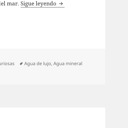
Agua como artículo de lujo
del mar.
Sigue leyendo
ías
Etiquetas
uriosas
Agua de lujo
,
Agua mineral