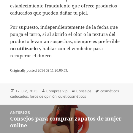
establecimiento fraudulento que ofrece productos
caducados que pueden dañar tu piel.
Por supuesto, independientemente de la fecha que
ponga el tarro, si al abrirlo el olor o la textura del
producto levantan sospechas, siempre es preferible
no utilizarlo
y hablar con el vendedor para
recuperar el dinero.
Originally posted 2014-02-11 20:00:53.
Publicado
Autor
Categorías
Etiquetas
17 julio, 2025
Compras Vip
Consejos
cosméticos
el
caducados
,
foros de opinión
,
oulet cosméticos
Navegación
ANTERIOR
de
Consejos para comprar zapatos de mujer
Entrada
entradas
online
anterior: