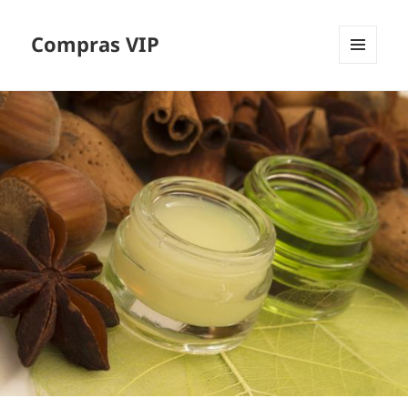
Compras VIP
MENÚ
Y
WIDGETS