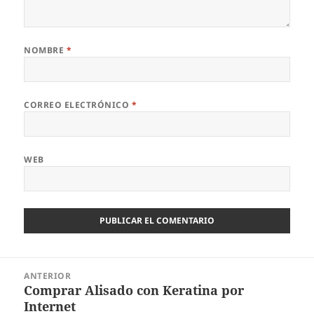
NOMBRE
*
CORREO ELECTRÓNICO
*
WEB
Navegación
ANTERIOR
de
Comprar Alisado con Keratina por
Entrada
entradas
Internet
anterior: