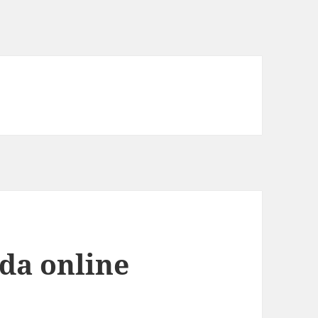
e
nda online