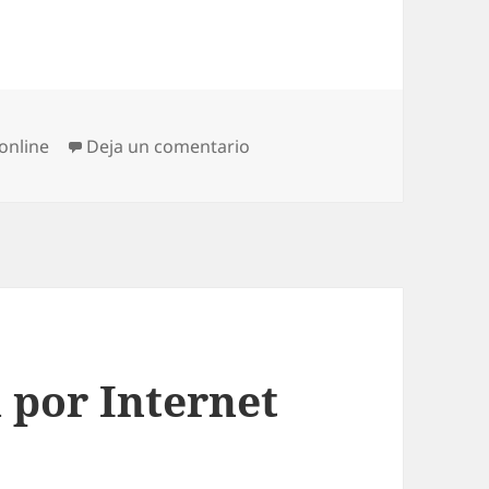
ías
en Google tendrá su propio
online
Deja un comentario
 por Internet