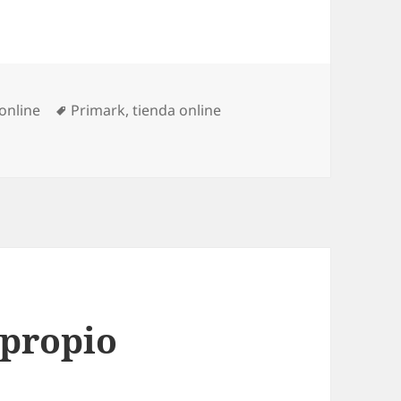
ías
Etiquetas
online
Primark
,
tienda online
online
 propio