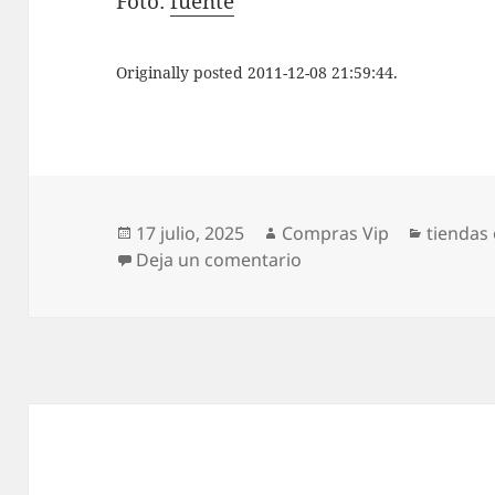
Foto:
fuente
Originally posted 2011-12-08 21:59:44.
Publicado
Autor
Categor
17 julio, 2025
Compras Vip
tiendas 
el
en Cortefiel venderá po
Deja un comentario