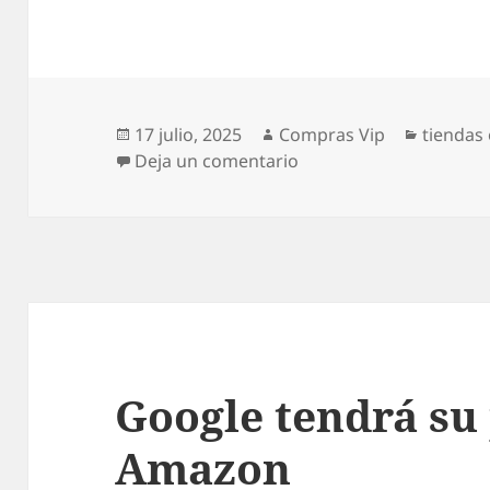
Publicado
Autor
Categor
17 julio, 2025
Compras Vip
tiendas 
el
en Primark y su tienda 
Deja un comentario
Google tendrá su
Amazon