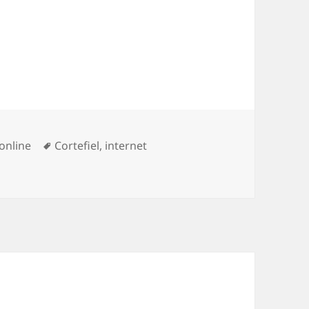
ías
Etiquetas
online
Cortefiel
,
internet
r Internet