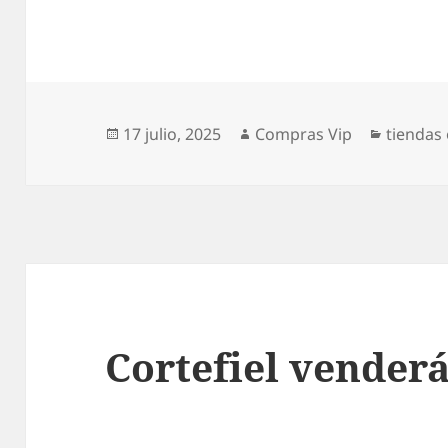
Publicado
Autor
Categor
17 julio, 2025
Compras Vip
tiendas 
el
Cortefiel venderá