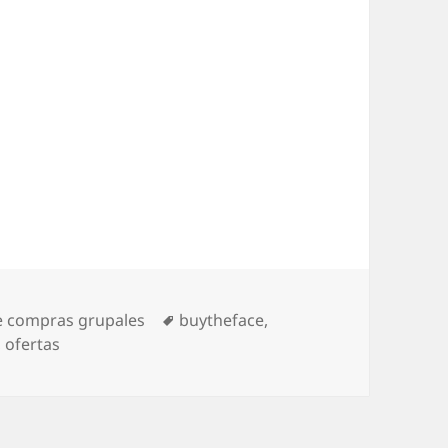
ías
Etiquetas
 compras grupales
buytheface
,
,
ofertas