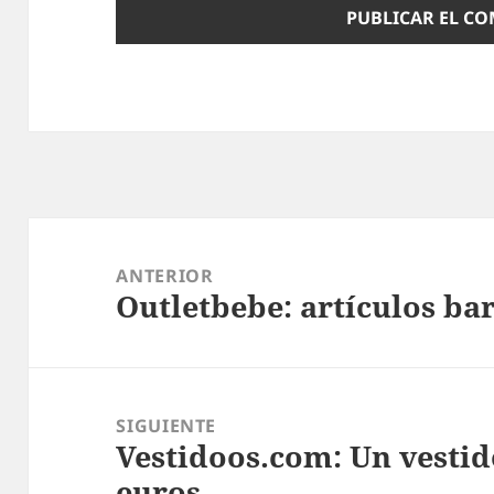
Navegación
de
ANTERIOR
Outletbebe: artículos bar
entradas
Entrada
anterior:
SIGUIENTE
Vestidoos.com: Un vestid
Entrada
euros.
siguiente: