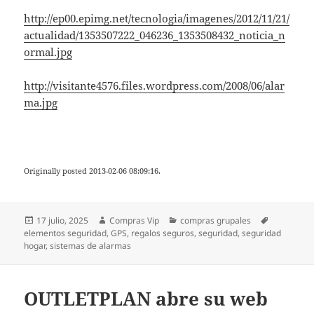
http://ep00.epimg.net/tecnologia/imagenes/2012/11/21/
actualidad/1353507222_046236_1353508432_noticia_n
ormal.jpg
http://visitante4576.files.wordpress.com/2008/06/alar
ma.jpg
Originally posted 2013-02-06 08:09:16.
Publicado
Autor
Categorías
Etiquetas
17 julio, 2025
Compras Vip
compras grupales
el
elementos seguridad
,
GPS
,
regalos seguros
,
seguridad
,
seguridad
hogar
,
sistemas de alarmas
OUTLETPLAN abre su web