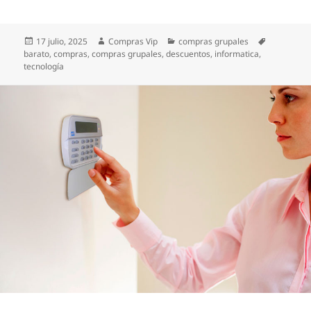
Publicado
Autor
Categorías
Etiquetas
17 julio, 2025
Compras Vip
compras grupales
el
barato
,
compras
,
compras grupales
,
descuentos
,
informatica
,
tecnología